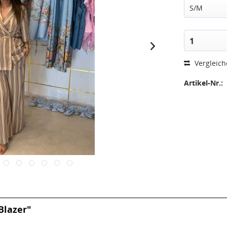
S/M
1
Vergleic
Artikel-Nr.:
Blazer"