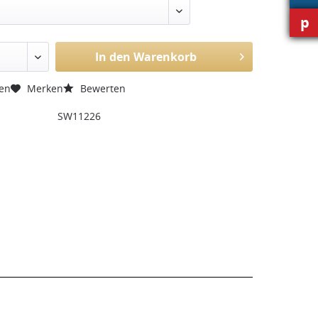
p
In den Warenkorb
hen
Merken
Bewerten
SW11226