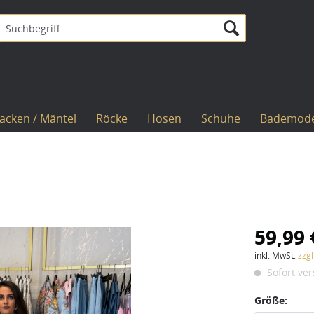
Jacken / Mäntel
Röcke
Hosen
Schuhe
Bademod
59,99 
inkl. MwSt.
zzg
Sofort ver
Größe: