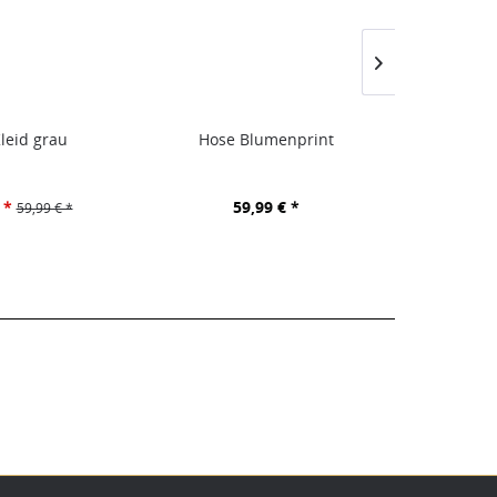
leid grau
Hose Blumenprint
Jacke rot 
 *
59,99 € *
59,99 € *