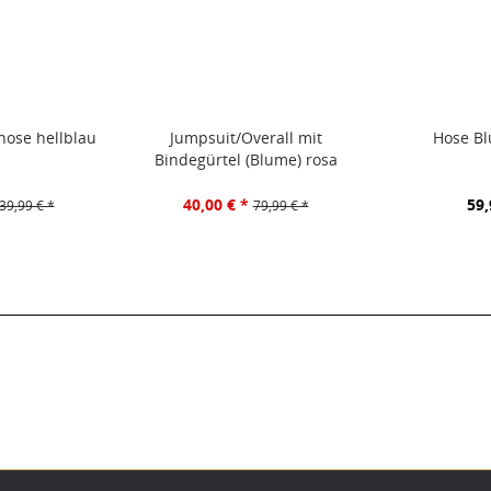
hose hellblau
Jumpsuit/Overall mit
Hose B
Bindegürtel (Blume) rosa
40,00 € *
59,
39,99 € *
79,99 € *