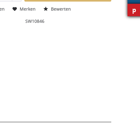
p
hen
Merken
Bewerten
SW10846