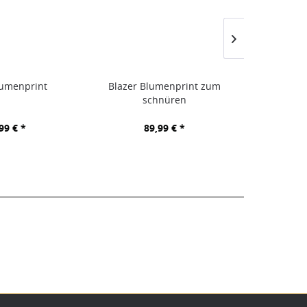
lumenprint
Blazer Blumenprint zum
Shirt bra
schnüren
99 € *
89,99 € *
20,00