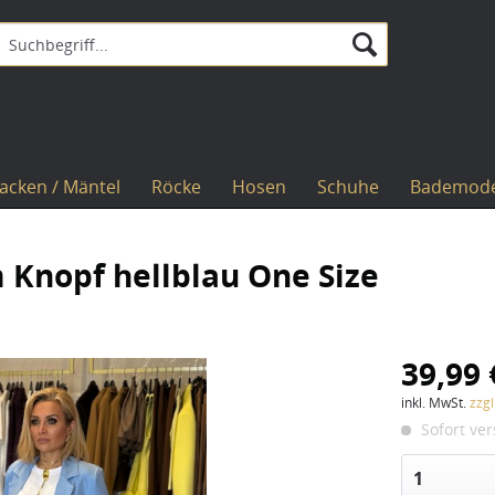
Jacken / Mäntel
Röcke
Hosen
Schuhe
Bademod
 Knopf hellblau One Size
39,99 
inkl. MwSt.
zzg
Sofort ver
1