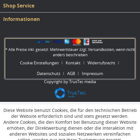
Shop Service
Informationen
* Alle Preise inkl. gesetzl. Mehrwertsteuer zzgl.
Versandkosten
, wenn nicht
anders beschrieben
Cookie Einstellungen
Kontakt
Widerrufsrecht
Datenschutz
AGB
Impressum
Copyright by TrusTec media
Diese Website benutzt Cookies, die für den technischen Betrieb
der Website erforderlich sind und stets gesetzt werden.
Andere Cookies, die den Komfort bei Benutzung dieser Website
erhöhen, der Direktwerbung dienen oder die Interaktion mit
anderen Websites und sozialen Netzwerken vereinfachen
sollen, werden nur mit Ihrer Zustimmung gesetzt.