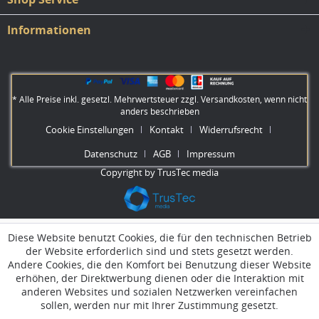
Informationen
* Alle Preise inkl. gesetzl. Mehrwertsteuer zzgl.
Versandkosten
, wenn nicht
anders beschrieben
Cookie Einstellungen
Kontakt
Widerrufsrecht
Datenschutz
AGB
Impressum
Copyright by TrusTec media
Diese Website benutzt Cookies, die für den technischen Betrieb
der Website erforderlich sind und stets gesetzt werden.
Andere Cookies, die den Komfort bei Benutzung dieser Website
erhöhen, der Direktwerbung dienen oder die Interaktion mit
anderen Websites und sozialen Netzwerken vereinfachen
sollen, werden nur mit Ihrer Zustimmung gesetzt.