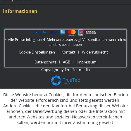
Informationen
* Alle Preise inkl. gesetzl. Mehrwertsteuer zzgl.
Versandkosten
, wenn nicht
anders beschrieben
Cookie Einstellungen
Kontakt
Widerrufsrecht
Datenschutz
AGB
Impressum
Copyright by TrusTec media
Diese Website benutzt Cookies, die für den technischen Betrieb
der Website erforderlich sind und stets gesetzt werden.
Andere Cookies, die den Komfort bei Benutzung dieser Website
erhöhen, der Direktwerbung dienen oder die Interaktion mit
anderen Websites und sozialen Netzwerken vereinfachen
sollen, werden nur mit Ihrer Zustimmung gesetzt.